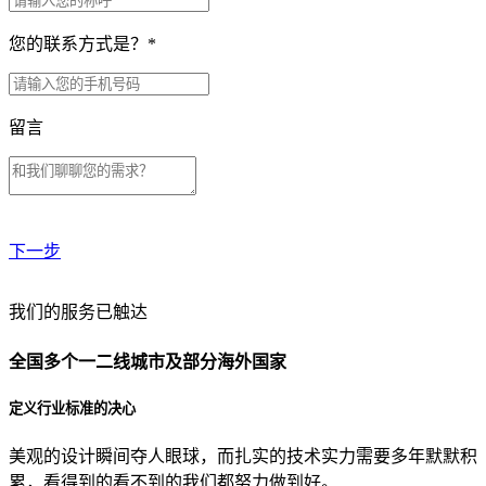
您的联系方式是？
*
留言
下一步
贵公司预算范围是？
我们的服务已触达
全国多个一二线城市及部分海外国家
贵公司的团队规模是？
定义行业标准的决心
美观的设计瞬间夺人眼球，而扎实的技术实力需要多年默默积
目前主要的营销渠道是？
累，看得到的看不到的我们都努力做到好。