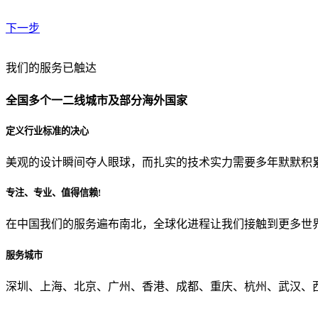
下一步
贵公司预算范围是？
我们的服务已触达
全国多个一二线城市及部分海外国家
贵公司的团队规模是？
定义行业标准的决心
美观的设计瞬间夺人眼球，而扎实的技术实力需要多年默默积
目前主要的营销渠道是？
专注、专业、值得信赖!
在中国我们的服务遍布南北，全球化进程让我们接触到更多世
从哪里了解到我们？
服务城市
上一步
确认发送
深圳、上海、北京、广州、香港、成都、重庆、杭州、武汉、西