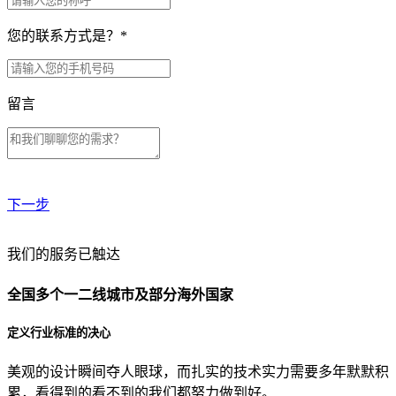
您的联系方式是？
*
留言
下一步
贵公司预算范围是？
我们的服务已触达
全国多个一二线城市及部分海外国家
贵公司的团队规模是？
定义行业标准的决心
美观的设计瞬间夺人眼球，而扎实的技术实力需要多年默默积
目前主要的营销渠道是？
累，看得到的看不到的我们都努力做到好。