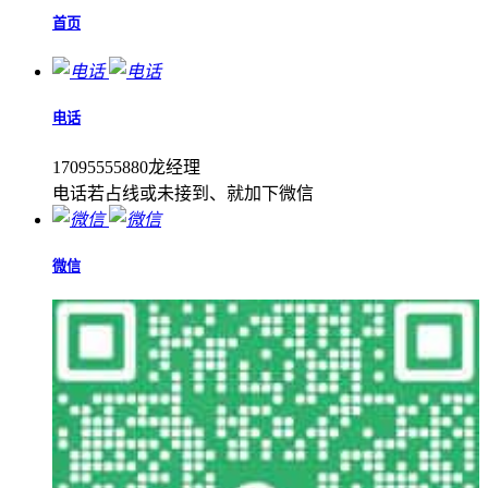
首页
电话
17095555880龙经理
电话若占线或未接到、就加下微信
微信