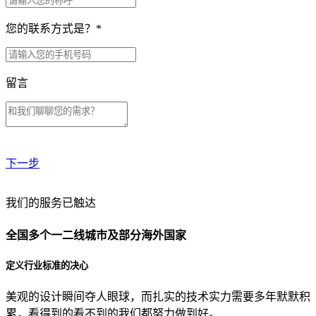
您的联系方式是？
*
留言
下一步
贵公司预算范围是？
我们的服务已触达
全国多个一二线城市及部分海外国家
贵公司的团队规模是？
定义行业标准的决心
美观的设计瞬间夺人眼球，而扎实的技术实力需要多年默默积
目前主要的营销渠道是？
累，看得到的看不到的我们都努力做到好。