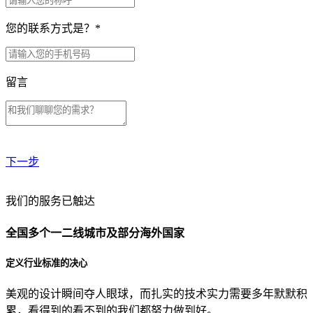
您的联系方式是？
*
留言
下一步
贵公司预算范围是？
我们的服务已触达
全国多个一二线城市及部分海外国家
贵公司的团队规模是？
定义行业标准的决心
美观的设计瞬间夺人眼球，而扎实的技术实力需要多年默默积
目前主要的营销渠道是？
累，看得到的看不到的我们都努力做到好。