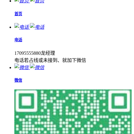
首页
电话
17095555880龙经理
电话若占线或未接到、就加下微信
微信