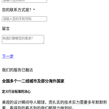
您的联系方式是？
*
留言
下一步
贵公司预算范围是？
我们的服务已触达
全国多个一二线城市及部分海外国家
贵公司的团队规模是？
定义行业标准的决心
美观的设计瞬间夺人眼球，而扎实的技术实力需要多年默默积
目前主要的营销渠道是？
累，看得到的看不到的我们都努力做到好。