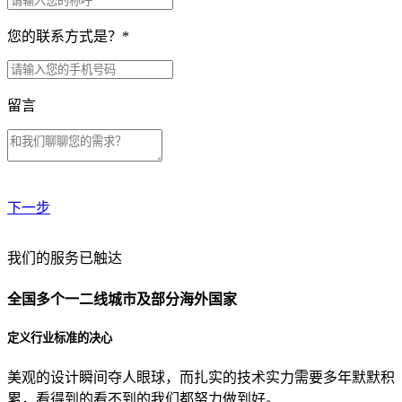
您的联系方式是？
*
留言
下一步
贵公司预算范围是？
我们的服务已触达
全国多个一二线城市及部分海外国家
贵公司的团队规模是？
定义行业标准的决心
美观的设计瞬间夺人眼球，而扎实的技术实力需要多年默默积
目前主要的营销渠道是？
累，看得到的看不到的我们都努力做到好。