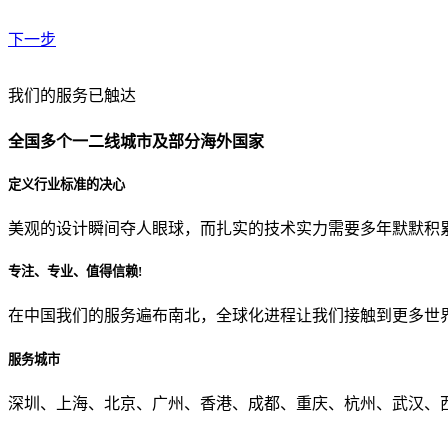
下一步
贵公司预算范围是？
我们的服务已触达
全国多个一二线城市及部分海外国家
贵公司的团队规模是？
定义行业标准的决心
美观的设计瞬间夺人眼球，而扎实的技术实力需要多年默默积
目前主要的营销渠道是？
专注、专业、值得信赖!
在中国我们的服务遍布南北，全球化进程让我们接触到更多世
从哪里了解到我们？
服务城市
上一步
确认发送
深圳、上海、北京、广州、香港、成都、重庆、杭州、武汉、西