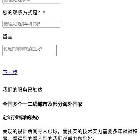
您的联系方式是？
*
留言
下一步
贵公司预算范围是？
我们的服务已触达
全国多个一二线城市及部分海外国家
贵公司的团队规模是？
定义行业标准的决心
美观的设计瞬间夺人眼球，而扎实的技术实力需要多年默默积
目前主要的营销渠道是？
累，看得到的看不到的我们都努力做到好。