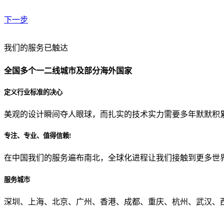
下一步
贵公司预算范围是？
我们的服务已触达
全国多个一二线城市及部分海外国家
贵公司的团队规模是？
定义行业标准的决心
美观的设计瞬间夺人眼球，而扎实的技术实力需要多年默默积
目前主要的营销渠道是？
专注、专业、值得信赖!
在中国我们的服务遍布南北，全球化进程让我们接触到更多世
从哪里了解到我们？
服务城市
上一步
确认发送
深圳、上海、北京、广州、香港、成都、重庆、杭州、武汉、西