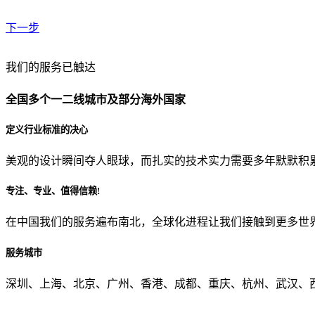
下一步
贵公司预算范围是？
我们的服务已触达
全国多个一二线城市及部分海外国家
贵公司的团队规模是？
定义行业标准的决心
美观的设计瞬间夺人眼球，而扎实的技术实力需要多年默默积
目前主要的营销渠道是？
专注、专业、值得信赖!
在中国我们的服务遍布南北，全球化进程让我们接触到更多世
从哪里了解到我们？
服务城市
上一步
确认发送
深圳、上海、北京、广州、香港、成都、重庆、杭州、武汉、西