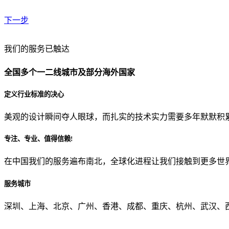
下一步
贵公司预算范围是？
我们的服务已触达
全国多个一二线城市及部分海外国家
贵公司的团队规模是？
定义行业标准的决心
美观的设计瞬间夺人眼球，而扎实的技术实力需要多年默默积
目前主要的营销渠道是？
专注、专业、值得信赖!
在中国我们的服务遍布南北，全球化进程让我们接触到更多世
从哪里了解到我们？
服务城市
上一步
确认发送
深圳、上海、北京、广州、香港、成都、重庆、杭州、武汉、西