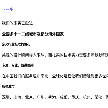
下一步
贵公司预算范围是？
我们的服务已触达
全国多个一二线城市及部分海外国家
贵公司的团队规模是？
定义行业标准的决心
美观的设计瞬间夺人眼球，而扎实的技术实力需要多年默默积
目前主要的营销渠道是？
专注、专业、值得信赖!
在中国我们的服务遍布南北，全球化进程让我们接触到更多世
从哪里了解到我们？
服务城市
上一步
确认发送
深圳、上海、北京、广州、香港、成都、重庆、杭州、武汉、西