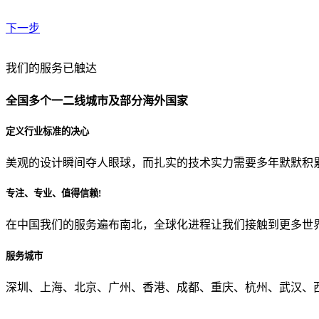
下一步
贵公司预算范围是？
我们的服务已触达
全国多个一二线城市及部分海外国家
贵公司的团队规模是？
定义行业标准的决心
美观的设计瞬间夺人眼球，而扎实的技术实力需要多年默默积
目前主要的营销渠道是？
专注、专业、值得信赖!
在中国我们的服务遍布南北，全球化进程让我们接触到更多世
从哪里了解到我们？
服务城市
上一步
确认发送
深圳、上海、北京、广州、香港、成都、重庆、杭州、武汉、西