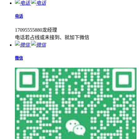
电话
17095555880龙经理
电话若占线或未接到、就加下微信
微信