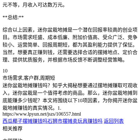
元不等，月收入可达数万元。
**总结:**
综合以上因素，迷你盆栽地摊是一个潜在回报率较高的创业项
目。市场需求旺盛、成本低廉、附加价值高、受众广泛、竞争
较小、运营简单、回报周期短，都为其盈利能力提供了保怔。
当然，想要真正赚到钱，还需要选择合适的摆摊地点、定价合
理、提供犹质服务，并根据市场反馈不断调整经营策略。
10
市场需求,客户群,周期短
迷你盆栽地摊赚钱吗？知乎大揭秘想要通过摆地摊赚取可观收
入，迷你盆栽是一个值得考虑的商品。那么，迷你盆栽地摊到
底能赚多少钱呢？本文将围绕以下10项因素，为你揭开迷你盆
栽地摊赚钱的真实情况。1.
https://www.lpyun.net/jszs/106557.html
西瓜椰子摆摊赚钱吗
石狮市摆摊卖玩具赚钱吗
返回列表
相关推荐