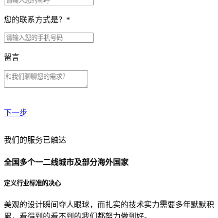
您的联系方式是？
*
留言
下一步
贵公司预算范围是？
我们的服务已触达
全国多个一二线城市及部分海外国家
贵公司的团队规模是？
定义行业标准的决心
美观的设计瞬间夺人眼球，而扎实的技术实力需要多年默默积
目前主要的营销渠道是？
累，看得到的看不到的我们都努力做到好。