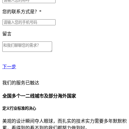
您的联系方式是？
*
留言
下一步
贵公司预算范围是？
我们的服务已触达
全国多个一二线城市及部分海外国家
贵公司的团队规模是？
定义行业标准的决心
美观的设计瞬间夺人眼球，而扎实的技术实力需要多年默默积
目前主要的营销渠道是？
累，看得到的看不到的我们都努力做到好。