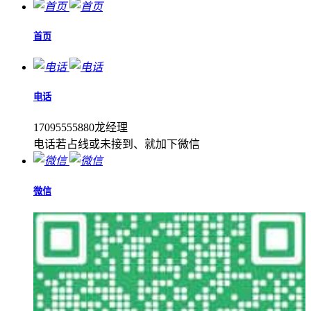
首页
电话
17095555880龙经理
电话若占线或未接到、就加下微信
微信