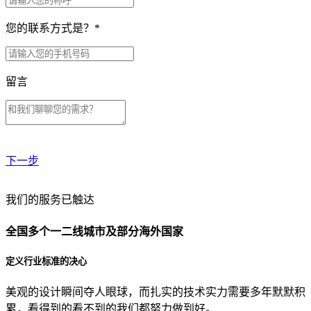
您的联系方式是？
*
留言
下一步
贵公司预算范围是？
我们的服务已触达
全国多个一二线城市及部分海外国家
贵公司的团队规模是？
定义行业标准的决心
美观的设计瞬间夺人眼球，而扎实的技术实力需要多年默默积
目前主要的营销渠道是？
累，看得到的看不到的我们都努力做到好。