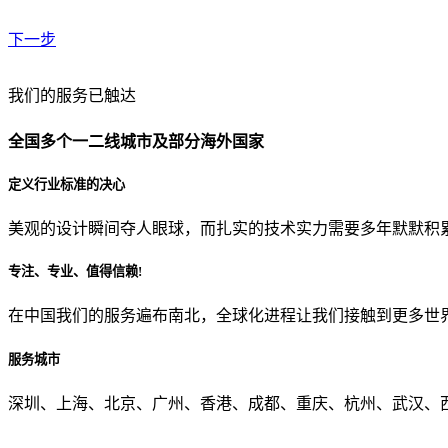
下一步
贵公司预算范围是？
我们的服务已触达
全国多个一二线城市及部分海外国家
贵公司的团队规模是？
定义行业标准的决心
美观的设计瞬间夺人眼球，而扎实的技术实力需要多年默默积
目前主要的营销渠道是？
专注、专业、值得信赖!
在中国我们的服务遍布南北，全球化进程让我们接触到更多世
从哪里了解到我们？
服务城市
上一步
确认发送
深圳、上海、北京、广州、香港、成都、重庆、杭州、武汉、西