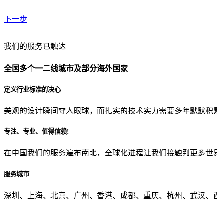
下一步
贵公司预算范围是？
我们的服务已触达
全国多个一二线城市及部分海外国家
贵公司的团队规模是？
定义行业标准的决心
美观的设计瞬间夺人眼球，而扎实的技术实力需要多年默默积
目前主要的营销渠道是？
专注、专业、值得信赖!
在中国我们的服务遍布南北，全球化进程让我们接触到更多世
从哪里了解到我们？
服务城市
上一步
确认发送
深圳、上海、北京、广州、香港、成都、重庆、杭州、武汉、西