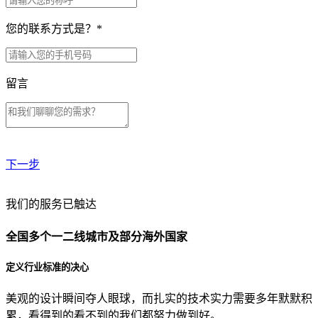
您的联系方式是？
*
留言
下一步
贵公司预算范围是？
我们的服务已触达
全国多个一二线城市及部分海外国家
贵公司的团队规模是？
定义行业标准的决心
美观的设计瞬间夺人眼球，而扎实的技术实力需要多年默默积
目前主要的营销渠道是？
累，看得到的看不到的我们都努力做到好。