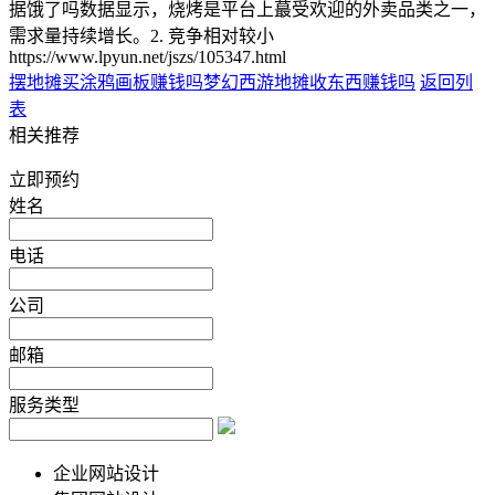
据饿了吗数据显示，烧烤是平台上蕞受欢迎的外卖品类之一，
需求量持续增长。2. 竞争相对较小
https://www.lpyun.net/jszs/105347.html
摆地摊买涂鸦画板赚钱吗
梦幻西游地摊收东西赚钱吗
返回列
表
相关推荐
立即预约
姓名
电话
公司
邮箱
服务类型
企业网站设计