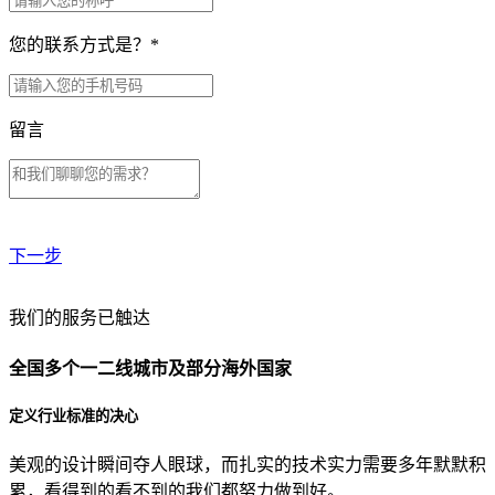
您的联系方式是？
*
留言
下一步
贵公司预算范围是？
我们的服务已触达
全国多个一二线城市及部分海外国家
贵公司的团队规模是？
定义行业标准的决心
美观的设计瞬间夺人眼球，而扎实的技术实力需要多年默默积
目前主要的营销渠道是？
累，看得到的看不到的我们都努力做到好。