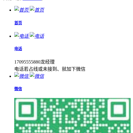
首页
电话
17095555880龙经理
电话若占线或未接到、就加下微信
微信