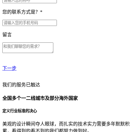
您的联系方式是？
*
留言
下一步
贵公司预算范围是？
我们的服务已触达
全国多个一二线城市及部分海外国家
贵公司的团队规模是？
定义行业标准的决心
美观的设计瞬间夺人眼球，而扎实的技术实力需要多年默默积
目前主要的营销渠道是？
累，看得到的看不到的我们都努力做到好。