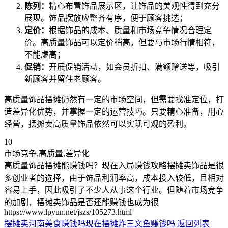
陈列：
精心布置饰品展示区，让饰品的美观性得到充分
展现。饰品摆放应整齐有序，便于顾客挑选；
定价：
根据饰品的成本、质量和市场竞争情况合理定
价。高质量饰品可以定价稍高，但要与市场行情相符，
不能虚高；
促销：
开展促销活动，如会员折扣、满额赠送等，吸引
新顾客并留住老顾客。
高质量饰品摆摊仍然有一定的市场空间，但需要找准定位，打
造差异化优势，并掌握一定的运营技巧。只要精心准备，用心
经营，摆摊卖高质量饰品依然可以实现可观的盈利。
10
市场竞争,高质量,差异化
高质量饰品摆摊能赚钱吗？现在入局赚钱攻略摆摊卖饰品是很
多创业者的选择，由于饰品利润率高，成本投入较低，且相对
容易上手，因此吸引了不少人从事这个行业。但随着市场竞争
的加剧，摆摊卖饰品是否还能赚钱也成为很
https://www.lpyun.net/jszs/105273.html
摆摊卖河南美食赚钱吗现在
摆摊炸三文鱼赚钱吗
返回列表