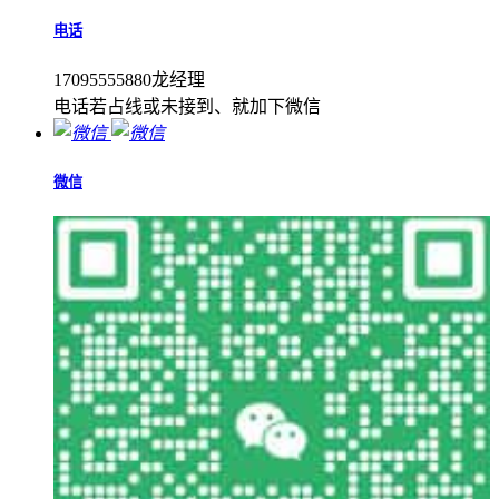
电话
17095555880龙经理
电话若占线或未接到、就加下微信
微信