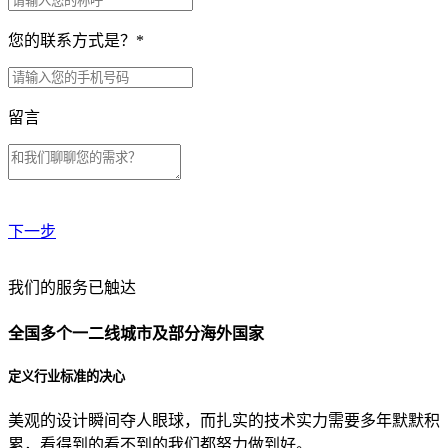
您的联系方式是？
*
留言
下一步
贵公司预算范围是？
我们的服务已触达
全国多个一二线城市及部分海外国家
贵公司的团队规模是？
定义行业标准的决心
美观的设计瞬间夺人眼球，而扎实的技术实力需要多年默默积
目前主要的营销渠道是？
累，看得到的看不到的我们都努力做到好。