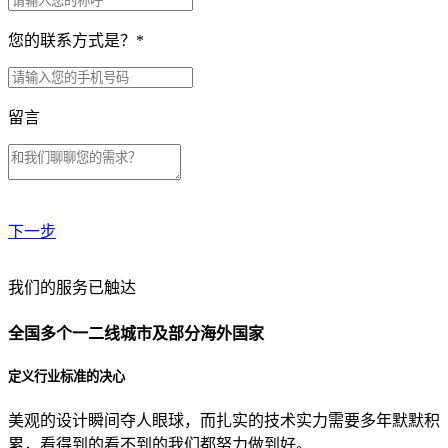
您的联系方式是？
*
留言
下一步
贵公司预算范围是？
我们的服务已触达
全国多个一二线城市及部分海外国家
贵公司的团队规模是？
定义行业标准的决心
美观的设计瞬间夺人眼球，而扎实的技术实力需要多年默默积
目前主要的营销渠道是？
累，看得到的看不到的我们都努力做到好。