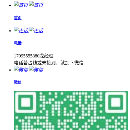
首页
电话
17095555880龙经理
电话若占线或未接到、就加下微信
微信