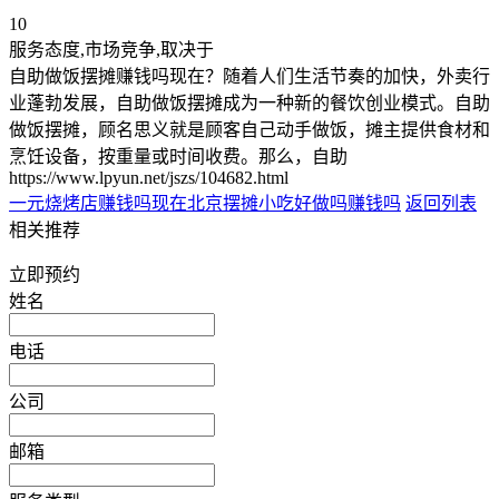
10
服务态度,市场竞争,取决于
自助做饭摆摊赚钱吗现在？随着人们生活节奏的加快，外卖行
业蓬勃发展，自助做饭摆摊成为一种新的餐饮创业模式。自助
做饭摆摊，顾名思义就是顾客自己动手做饭，摊主提供食材和
烹饪设备，按重量或时间收费。那么，自助
https://www.lpyun.net/jszs/104682.html
一元烧烤店赚钱吗现在
北京摆摊小吃好做吗赚钱吗
返回列表
相关推荐
立即预约
姓名
电话
公司
邮箱