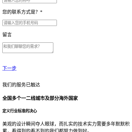
您的联系方式是？
*
留言
下一步
贵公司预算范围是？
我们的服务已触达
全国多个一二线城市及部分海外国家
贵公司的团队规模是？
定义行业标准的决心
美观的设计瞬间夺人眼球，而扎实的技术实力需要多年默默积
目前主要的营销渠道是？
累，看得到的看不到的我们都努力做到好。