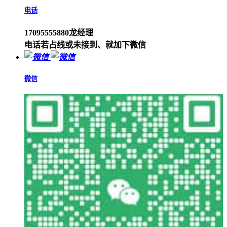
电话
17095555880龙经理
电话若占线或未接到、就加下微信
微信