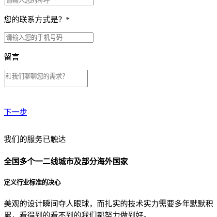
您的联系方式是？
*
留言
下一步
贵公司预算范围是？
我们的服务已触达
全国多个一二线城市及部分海外国家
贵公司的团队规模是？
定义行业标准的决心
美观的设计瞬间夺人眼球，而扎实的技术实力需要多年默默积
目前主要的营销渠道是？
累，看得到的看不到的我们都努力做到好。