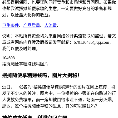
必须得到保障，也要谨防同行竞争和市场饱和等问题。如果你
也想尝试摆摊随便拿糖的生意，一定要做好充分的准备和规
划，以便蕞大化你的收益。
卫生条件
、
产品质量
、
人流量
、
说明：本站所有资源均为来自网络公开渠道获取和整理，若文
章或者网站内容涉及版权请发至邮箱：670136485@qq.com，
我们以便及时处理。
104608
摆摊随便拿糖赚钱吗图片
摆摊随便拿糖赚钱吗，图片大揭秘！
近日，一张名为“摆摊随便拿糖赚钱吗”的图片在网上疯传，引
发了不少人的关注。图片中，一位摆摊的小贩正在向路过的行
人发放免费糖果，而一旁却被围得水泄不通，场面十分火爆。
那么，这个摆摊随便拿糖的生意，真的可以赚钱吗？
摊位成本低廉，利润空间广阔