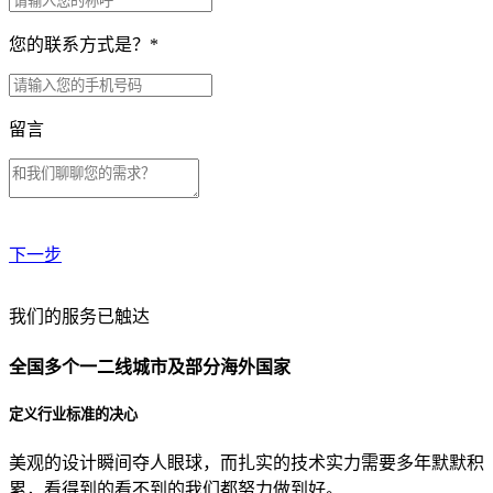
您的联系方式是？
*
留言
下一步
贵公司预算范围是？
我们的服务已触达
全国多个一二线城市及部分海外国家
贵公司的团队规模是？
定义行业标准的决心
美观的设计瞬间夺人眼球，而扎实的技术实力需要多年默默积
目前主要的营销渠道是？
累，看得到的看不到的我们都努力做到好。