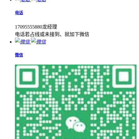
电话
17095555880龙经理
电话若占线或未接到、就加下微信
微信