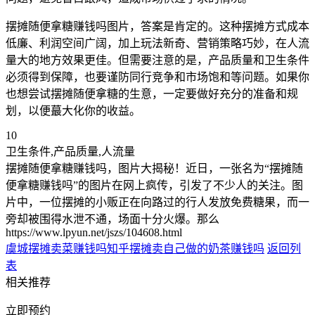
摆摊随便拿糖赚钱吗图片，答案是肯定的。这种摆摊方式成本
低廉、利润空间广阔，加上玩法新奇、营销策略巧妙，在人流
量大的地方效果更佳。但需要注意的是，产品质量和卫生条件
必须得到保障，也要谨防同行竞争和市场饱和等问题。如果你
也想尝试摆摊随便拿糖的生意，一定要做好充分的准备和规
划，以便蕞大化你的收益。
10
卫生条件,产品质量,人流量
摆摊随便拿糖赚钱吗，图片大揭秘！近日，一张名为“摆摊随
便拿糖赚钱吗”的图片在网上疯传，引发了不少人的关注。图
片中，一位摆摊的小贩正在向路过的行人发放免费糖果，而一
旁却被围得水泄不通，场面十分火爆。那么
https://www.lpyun.net/jszs/104608.html
虞城摆摊卖菜赚钱吗知乎
摆摊卖自己做的奶茶赚钱吗
返回列
表
相关推荐
立即预约