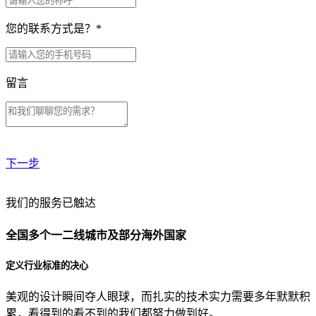
您的联系方式是？
*
留言
下一步
贵公司预算范围是？
我们的服务已触达
全国多个一二线城市及部分海外国家
贵公司的团队规模是？
定义行业标准的决心
美观的设计瞬间夺人眼球，而扎实的技术实力需要多年默默积
目前主要的营销渠道是？
累，看得到的看不到的我们都努力做到好。