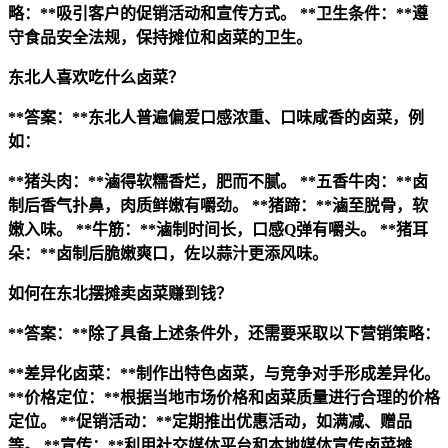
略：**吸引客户的促销活动和宣传方式。
**卫生条件：**遵
守食品安全法规，保持摊位和卤菜的卫生。
东北人喜欢吃什么卤菜？
**答案：**东北人普遍偏爱口感浓重、口味咸香的卤菜，例
如：
**猪头肉：**滷得软糯香烂，肥而不腻。
**五香牛肉：**卤
制后香气扑鼻，肉质鲜嫩有嚼劲。
**猪蹄：**滷至脱骨，软
嫩入味。
**牛筋：**滷制时间长，口感Q弹有嚼头。
**猪耳
朵：**卤制后脆嫩爽口，佐以蒜汁更添风味。
如何在东北摆摊卖卤菜赚到钱？
**答案：**除了具备上述条件外，还需要采取以下营销策略：
**差异化卤菜：**制作出特色卤菜，与竞争对手形成差异化。
**价格定位：**根据当地市场价格和卤菜质量进行合理的价格
定位。
**促销活动：**定期推出优惠活动，如满减、赠品
等。
**宣传：**利用社交媒体平台和本地媒体宣传卤菜摊