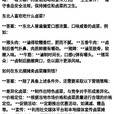
守食品安全法规，保持摊位和卤菜的卫生。
东北人喜欢吃什么卤菜？
**答案：**东北人普遍偏爱口感浓重、口味咸香的卤菜，例
如：
**猪头肉：**滷得软糯香烂，肥而不腻。
**五香牛肉：**卤
制后香气扑鼻，肉质鲜嫩有嚼劲。
**猪蹄：**滷至脱骨，软
嫩入味。
**牛筋：**滷制时间长，口感Q弹有嚼头。
**猪耳
朵：**卤制后脆嫩爽口，佐以蒜汁更添风味。
如何在东北摆摊卖卤菜赚到钱？
**答案：**除了具备上述条件外，还需要采取以下营销策略：
**差异化卤菜：**制作出特色卤菜，与竞争对手形成差异化。
**价格定位：**根据当地市场价格和卤菜质量进行合理的价格
定位。
**促销活动：**定期推出优惠活动，如满减、赠品
等。
**宣传：**利用社交媒体平台和本地媒体宣传卤菜摊