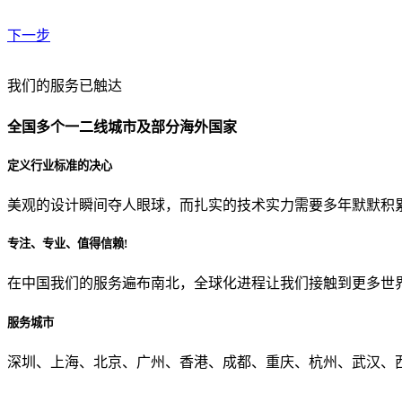
下一步
贵公司预算范围是？
我们的服务已触达
全国多个一二线城市及部分海外国家
贵公司的团队规模是？
定义行业标准的决心
美观的设计瞬间夺人眼球，而扎实的技术实力需要多年默默积
目前主要的营销渠道是？
专注、专业、值得信赖!
在中国我们的服务遍布南北，全球化进程让我们接触到更多世
从哪里了解到我们？
服务城市
上一步
确认发送
深圳、上海、北京、广州、香港、成都、重庆、杭州、武汉、西