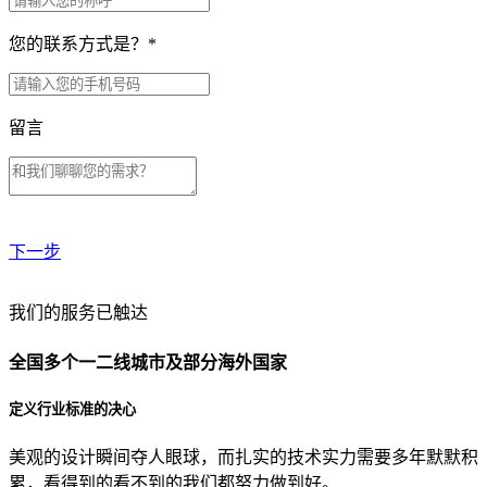
您的联系方式是？
*
留言
下一步
贵公司预算范围是？
我们的服务已触达
全国多个一二线城市及部分海外国家
贵公司的团队规模是？
定义行业标准的决心
美观的设计瞬间夺人眼球，而扎实的技术实力需要多年默默积
目前主要的营销渠道是？
累，看得到的看不到的我们都努力做到好。