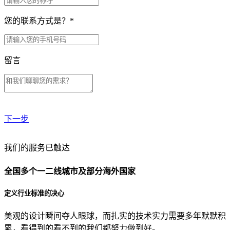
您的联系方式是？
*
留言
下一步
贵公司预算范围是？
我们的服务已触达
全国多个一二线城市及部分海外国家
贵公司的团队规模是？
定义行业标准的决心
美观的设计瞬间夺人眼球，而扎实的技术实力需要多年默默积
目前主要的营销渠道是？
累，看得到的看不到的我们都努力做到好。