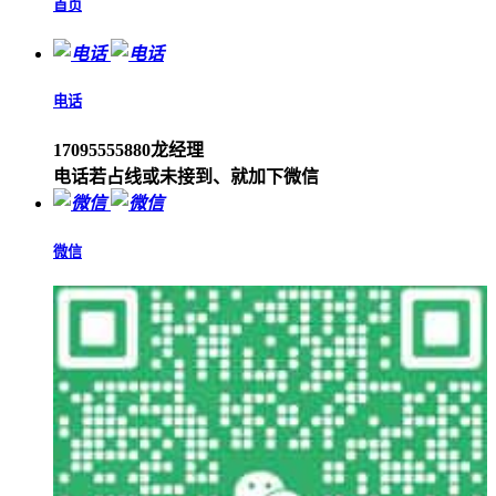
首页
电话
17095555880龙经理
电话若占线或未接到、就加下微信
微信