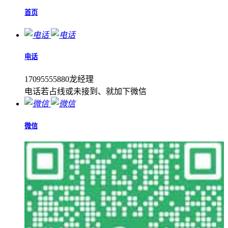
首页
电话
17095555880龙经理
电话若占线或未接到、就加下微信
微信