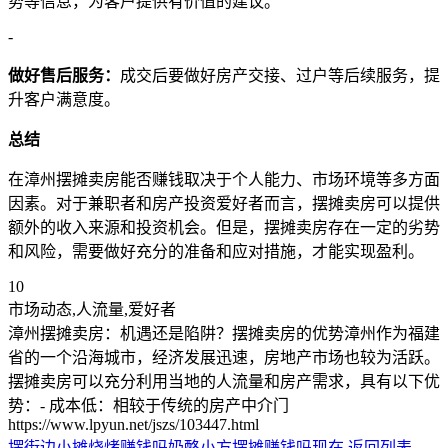
势等信息，为客户提供有价值的建议。
-
做好售后服务：
成交后要做好房产交接、过户等后续服务，提
升客户满意度。
总结
在漳州摆摊卖房能否赚钱取决于个人能力、市场环境等多方面
因素。对于兼职者和房产投资爱好者而言，摆摊卖房可以提供
额外的收入来源和投资机会。但是，摆摊卖房存在一定的劣势
和风险，需要做好充分的准备和应对措施，才能实现盈利。
10
市场动态,人流量,爱好者
漳州摆摊卖房：机遇还是陷阱？摆摊卖房的优势漳州作为福建
省的一个沿海城市，经济发展迅速，房地产市场也较为活跃。
摆摊卖房可以充分利用当地的人流量和房产需求，具有以下优
势：- 成本低：相较于传统的房产中介门
https://www.lpyun.net/jszs/103447.html
摆街边小摊烧烤赚钱吗
奶酪小方摆摊赚钱吗现在
返回列表