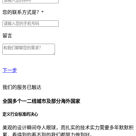
您的联系方式是？
*
留言
下一步
贵公司预算范围是？
我们的服务已触达
全国多个一二线城市及部分海外国家
贵公司的团队规模是？
定义行业标准的决心
美观的设计瞬间夺人眼球，而扎实的技术实力需要多年默默积
目前主要的营销渠道是？
累，看得到的看不到的我们都努力做到好。