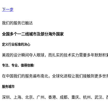
下一步
贵公司预算范围是？
我们的服务已触达
全国多个一二线城市及部分海外国家
贵公司的团队规模是？
定义行业标准的决心
美观的设计瞬间夺人眼球，而扎实的技术实力需要多年默默积
目前主要的营销渠道是？
专注、专业、值得信赖!
在中国我们的服务遍布南北，全球化进程让我们接触到更多世
从哪里了解到我们？
服务城市
上一步
确认发送
深圳、上海、北京、广州、香港、成都、重庆、杭州、武汉、西