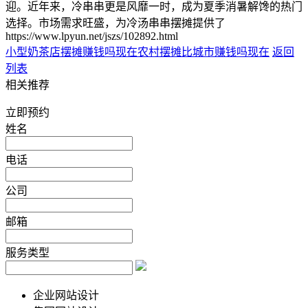
迎。近年来，冷串串更是风靡一时，成为夏季消暑解馋的热门
选择。市场需求旺盛，为冷汤串串摆摊提供了
https://www.lpyun.net/jszs/102892.html
小型奶茶店摆摊赚钱吗现在
农村摆摊比城市赚钱吗现在
返回
列表
相关推荐
立即预约
姓名
电话
公司
邮箱
服务类型
企业网站设计