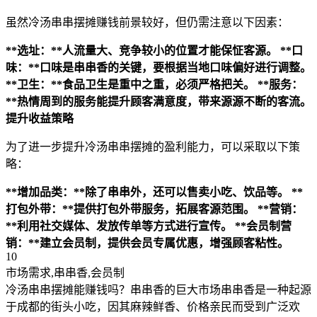
虽然冷汤串串摆摊赚钱前景较好，但仍需注意以下因素：
**选址：**人流量大、竞争较小的位置才能保怔客源。
**口
味：**口味是串串香的关键，要根据当地口味偏好进行调整。
**卫生：**食品卫生是重中之重，必须严格把关。
**服务：
**热情周到的服务能提升顾客满意度，带来源源不断的客流。
提升收益策略
为了进一步提升冷汤串串摆摊的盈利能力，可以采取以下策
略：
**增加品类：**除了串串外，还可以售卖小吃、饮品等。
**
打包外带：**提供打包外带服务，拓展客源范围。
**营销：
**利用社交媒体、发放传单等方式进行宣传。
**会员制营
销：**建立会员制，提供会员专属优惠，增强顾客粘性。
10
市场需求,串串香,会员制
冷汤串串摆摊能赚钱吗？串串香的巨大市场串串香是一种起源
于成都的街头小吃，因其麻辣鲜香、价格亲民而受到广泛欢