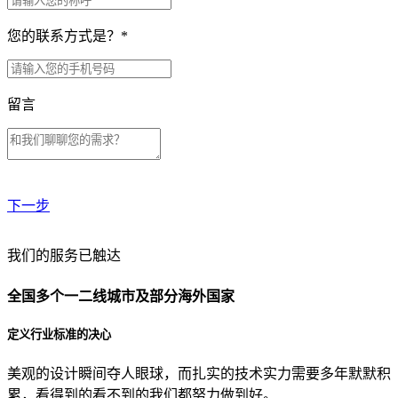
您的联系方式是？
*
留言
下一步
贵公司预算范围是？
我们的服务已触达
全国多个一二线城市及部分海外国家
贵公司的团队规模是？
定义行业标准的决心
美观的设计瞬间夺人眼球，而扎实的技术实力需要多年默默积
目前主要的营销渠道是？
累，看得到的看不到的我们都努力做到好。