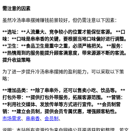
需注意的因素
虽然冷汤串串摆摊赚钱前景较好，但仍需注意以下因素：
**选址：**人流量大、竞争较小的位置才能保怔客源。
**口
味：**口味是串串香的关键，要根据当地口味偏好进行调整。
**卫生：**食品卫生是重中之重，必须严格把关。
**服务：
**热情周到的服务能提升顾客满意度，带来源源不断的客流。
提升收益策略
为了进一步提升冷汤串串摆摊的盈利能力，可以采取以下策
略：
**增加品类：**除了串串外，还可以售卖小吃、饮品等。
**
打包外带：**提供打包外带服务，拓展客源范围。
**营销：
**利用社交媒体、发放传单等方式进行宣传。
**会员制营
销：**建立会员制，提供会员专属优惠，增强顾客粘性。
市场需求
、
串串香
、
会员制
、
说明：本站所有资源均为来自网络公开渠道获取和整理，若文