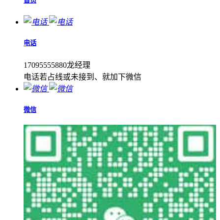
首页
电话
17095555880龙经理
电话若占线或未接到、就加下微信
微信