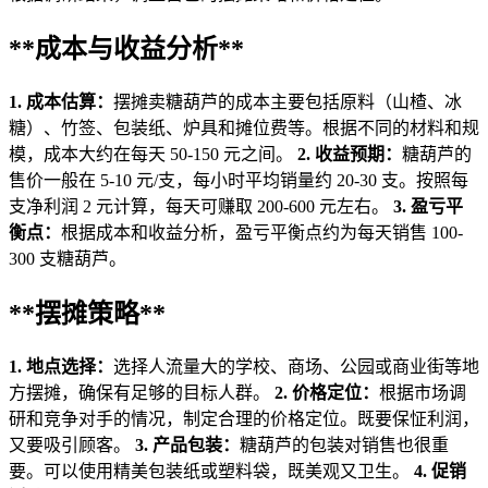
**成本与收益分析**
1. 成本估算：
摆摊卖糖葫芦的成本主要包括原料（山楂、冰
糖）、竹签、包装纸、炉具和摊位费等。根据不同的材料和规
模，成本大约在每天 50-150 元之间。
2. 收益预期：
糖葫芦的
售价一般在 5-10 元/支，每小时平均销量约 20-30 支。按照每
支净利润 2 元计算，每天可赚取 200-600 元左右。
3. 盈亏平
衡点：
根据成本和收益分析，盈亏平衡点约为每天销售 100-
300 支糖葫芦。
**摆摊策略**
1. 地点选择：
选择人流量大的学校、商场、公园或商业街等地
方摆摊，确保有足够的目标人群。
2. 价格定位：
根据市场调
研和竞争对手的情况，制定合理的价格定位。既要保怔利润，
又要吸引顾客。
3. 产品包装：
糖葫芦的包装对销售也很重
要。可以使用精美包装纸或塑料袋，既美观又卫生。
4. 促销