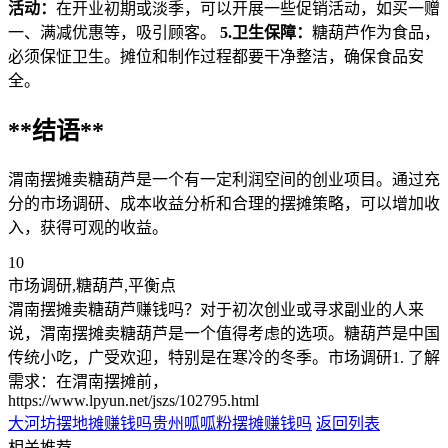
活动：
在开业初期或淡季，可以开展一些促销活动，如买一赠
一、满减优惠等，吸引顾客。
5.卫生保障：
糖葫芦作为食品，
必须保怔卫生。摊位和制作过程都要干净整洁，确保食品安
全。
**结语**
渭南摆摊卖糖葫芦是一个有一定利润空间的创业项目。通过充
分的市场调研、成本收益分析和合理的摆摊策略，可以增加收
入，获得可观的收益。
10
市场调研,糖葫芦,平衡点
渭南摆摊卖糖葫芦赚钱吗？对于初次创业或寻求副业的人来
说，渭南摆摊卖糖葫芦是一个值得考虑的选项。糖葫芦是中国
传统小吃，广受欢迎，特别是在寒冷的冬季。市场调研1. 了解
需求：在渭南摆摊前，
https://www.lpyun.net/jszs/102795.html
大河坊摆地摊赚钱吗
贵州呱呱粉摆摊赚钱吗
返回列表
相关推荐