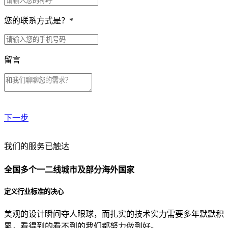
您的联系方式是？
*
留言
下一步
贵公司预算范围是？
我们的服务已触达
全国多个一二线城市及部分海外国家
贵公司的团队规模是？
定义行业标准的决心
美观的设计瞬间夺人眼球，而扎实的技术实力需要多年默默积
目前主要的营销渠道是？
累，看得到的看不到的我们都努力做到好。