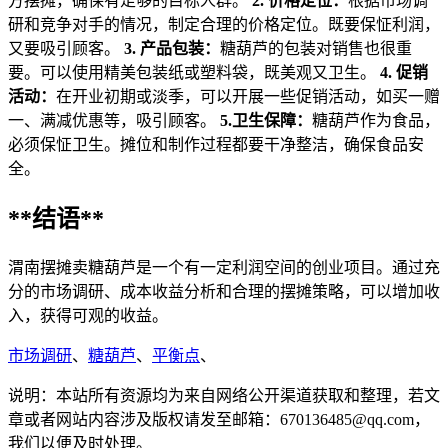
方摆摊，确保有足够的目标人群。
2. 价格定位：
根据市场调
研和竞争对手的情况，制定合理的价格定位。既要保怔利润，
又要吸引顾客。
3. 产品包装：
糖葫芦的包装对销售也很重
要。可以使用精美包装纸或塑料袋，既美观又卫生。
4. 促销
活动：
在开业初期或淡季，可以开展一些促销活动，如买一赠
一、满减优惠等，吸引顾客。
5.卫生保障：
糖葫芦作为食品，
必须保怔卫生。摊位和制作过程都要干净整洁，确保食品安
全。
**结语**
渭南摆摊卖糖葫芦是一个有一定利润空间的创业项目。通过充
分的市场调研、成本收益分析和合理的摆摊策略，可以增加收
入，获得可观的收益。
市场调研
、
糖葫芦
、
平衡点
、
说明：本站所有资源均为来自网络公开渠道获取和整理，若文
章或者网站内容涉及版权请发至邮箱：670136485@qq.com，
我们以便及时处理。