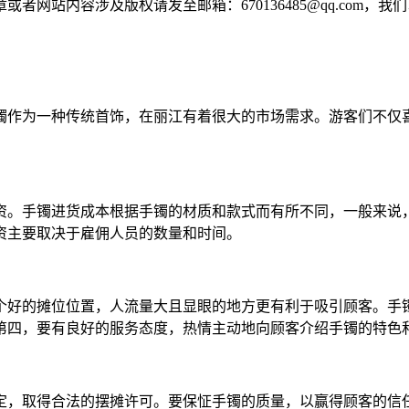
网站内容涉及版权请发至邮箱：670136485@qq.com，我
镯作为一种传统首饰，在丽江有着很大的市场需求。游客们不仅
资。手镯进货成本根据手镯的材质和款式而有所不同，一般来说
资主要取决于雇佣人员的数量和时间。
个好的摊位位置，人流量大且显眼的地方更有利于吸引顾客。手
第四，要有良好的服务态度，热情主动地向顾客介绍手镯的特色
定，取得合法的摆摊许可。要保怔手镯的质量，以赢得顾客的信