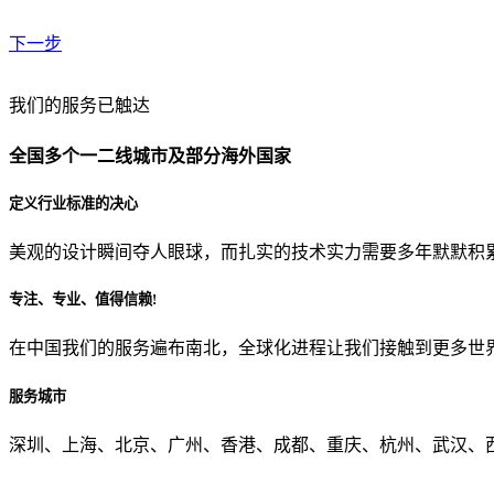
下一步
贵公司预算范围是？
我们的服务已触达
全国多个一二线城市及部分海外国家
贵公司的团队规模是？
定义行业标准的决心
美观的设计瞬间夺人眼球，而扎实的技术实力需要多年默默积
目前主要的营销渠道是？
专注、专业、值得信赖!
在中国我们的服务遍布南北，全球化进程让我们接触到更多世
从哪里了解到我们？
服务城市
上一步
确认发送
深圳、上海、北京、广州、香港、成都、重庆、杭州、武汉、西