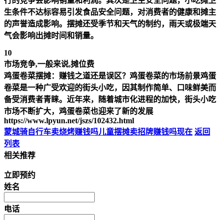
行的竞争会影响销量和利润。其次是卫生安全问题，小吃摊卫
生条件不达标容易引发食品安全问题，对消费者的健康和摊主
的声誉造成影响。摆摊还受季节和天气的制约，雨天或极端天
气会影响出摊时间和销量。
10
市场竞争,一般来说,摊位费
鸡蛋卷菜摆摊：赚钱之道还是误区？鸡蛋卷菜的市场前景鸡蛋
卷菜是一种广受欢迎的街头小吃，因其制作简单、口味鲜美而
备受消费者青睐。近年来，随着城市化进程的加快，街头小吃
市场不断扩大，鸡蛋卷菜也迎来了新的发展
https://www.lpyun.net/jszs/102432.html
蒙城骑自行车卖烧烤赚钱吗
儿童摆摊卖招牌赚钱吗现在
返回
列表
相关推荐
立即预约
姓名
电话