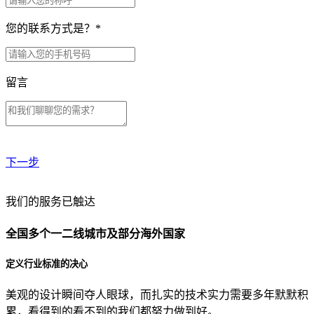
您的联系方式是？
*
留言
下一步
贵公司预算范围是？
我们的服务已触达
全国多个一二线城市及部分海外国家
贵公司的团队规模是？
定义行业标准的决心
美观的设计瞬间夺人眼球，而扎实的技术实力需要多年默默积
目前主要的营销渠道是？
累，看得到的看不到的我们都努力做到好。