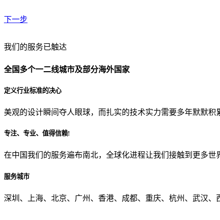
下一步
贵公司预算范围是？
我们的服务已触达
全国多个一二线城市及部分海外国家
贵公司的团队规模是？
定义行业标准的决心
美观的设计瞬间夺人眼球，而扎实的技术实力需要多年默默积
目前主要的营销渠道是？
专注、专业、值得信赖!
在中国我们的服务遍布南北，全球化进程让我们接触到更多世
从哪里了解到我们？
服务城市
上一步
确认发送
深圳、上海、北京、广州、香港、成都、重庆、杭州、武汉、西