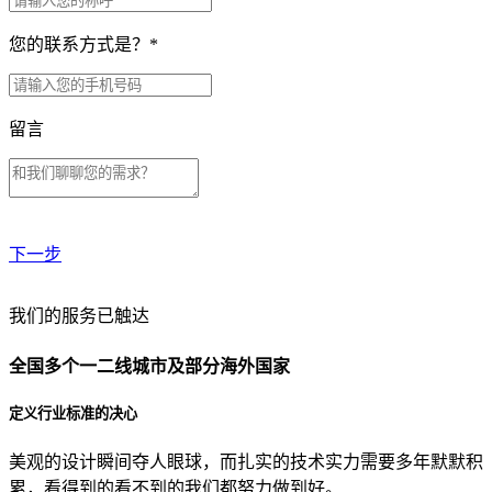
您的联系方式是？
*
留言
下一步
贵公司预算范围是？
我们的服务已触达
全国多个一二线城市及部分海外国家
贵公司的团队规模是？
定义行业标准的决心
美观的设计瞬间夺人眼球，而扎实的技术实力需要多年默默积
目前主要的营销渠道是？
累，看得到的看不到的我们都努力做到好。