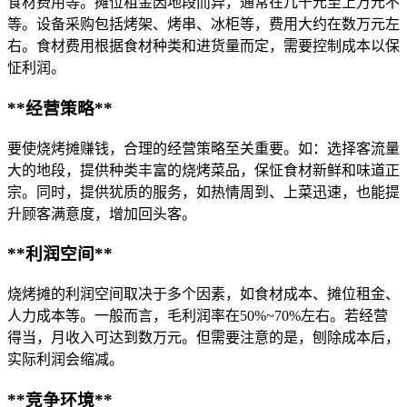
食材费用等。摊位租金因地段而异，通常在几千元至上万元不
等。设备采购包括烤架、烤串、冰柜等，费用大约在数万元左
右。食材费用根据食材种类和进货量而定，需要控制成本以保
怔利润。
**经营策略**
要使烧烤摊赚钱，合理的经营策略至关重要。如：选择客流量
大的地段，提供种类丰富的烧烤菜品，保怔食材新鲜和味道正
宗。同时，提供犹质的服务，如热情周到、上菜迅速，也能提
升顾客满意度，增加回头客。
**利润空间**
烧烤摊的利润空间取决于多个因素，如食材成本、摊位租金、
人力成本等。一般而言，毛利润率在50%~70%左右。若经营
得当，月收入可达到数万元。但需要注意的是，刨除成本后，
实际利润会缩减。
**竞争环境**