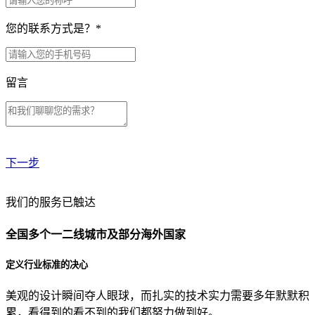
您的联系方式是？
*
留言
下一步
贵公司预算范围是？
我们的服务已触达
全国多个一二线城市及部分海外国家
贵公司的团队规模是？
定义行业标准的决心
美观的设计瞬间夺人眼球，而扎实的技术实力需要多年默默积
目前主要的营销渠道是？
累，看得到的看不到的我们都努力做到好。