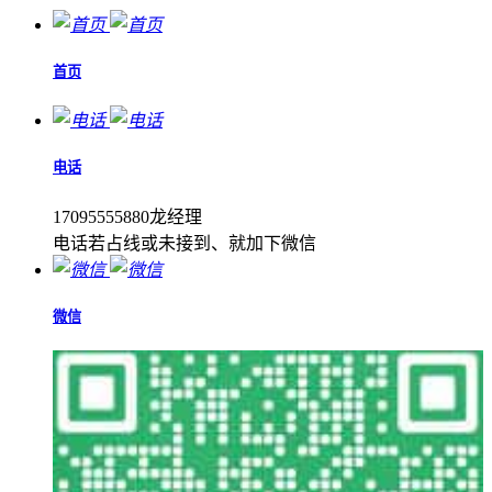
首页
电话
17095555880龙经理
电话若占线或未接到、就加下微信
微信