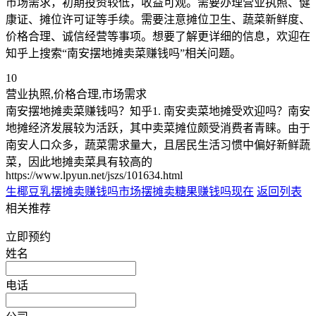
市场需求，初期投资较低，收益可观。需要办理营业执照、健
康证、摊位许可证等手续。需要注意摊位卫生、蔬菜新鲜度、
价格合理、诚信经营等事项。想要了解更详细的信息，欢迎在
知乎上搜索“南安摆地摊卖菜赚钱吗”相关问题。
10
营业执照,价格合理,市场需求
南安摆地摊卖菜赚钱吗？知乎1. 南安卖菜地摊受欢迎吗？南安
地摊经济发展较为活跃，其中卖菜摊位颇受消费者青睐。由于
南安人口众多，蔬菜需求量大，且居民生活习惯中偏好新鲜蔬
菜，因此地摊卖菜具有较高的
https://www.lpyun.net/jszs/101634.html
生椰豆乳摆摊卖赚钱吗
市场摆摊卖糖果赚钱吗现在
返回列表
相关推荐
立即预约
姓名
电话