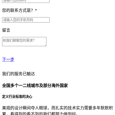
您的联系方式是？
*
留言
下一步
贵公司预算范围是？
我们的服务已触达
全国多个一二线城市及部分海外国家
贵公司的团队规模是？
定义行业标准的决心
美观的设计瞬间夺人眼球，而扎实的技术实力需要多年默默积
目前主要的营销渠道是？
累，看得到的看不到的我们都努力做到好。