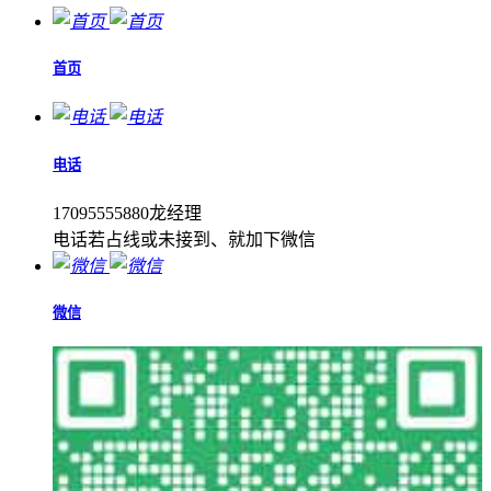
首页
电话
17095555880龙经理
电话若占线或未接到、就加下微信
微信