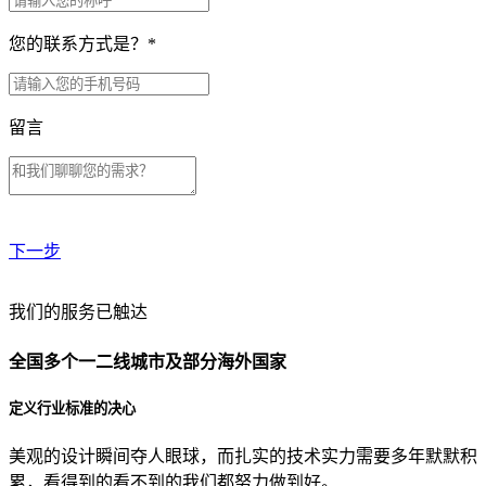
您的联系方式是？
*
留言
下一步
贵公司预算范围是？
我们的服务已触达
全国多个一二线城市及部分海外国家
贵公司的团队规模是？
定义行业标准的决心
美观的设计瞬间夺人眼球，而扎实的技术实力需要多年默默积
目前主要的营销渠道是？
累，看得到的看不到的我们都努力做到好。