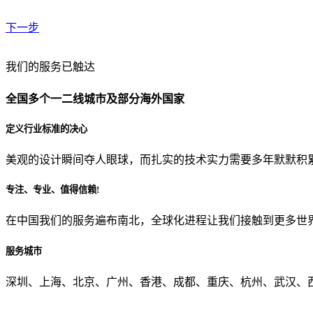
下一步
贵公司预算范围是？
我们的服务已触达
全国多个一二线城市及部分海外国家
贵公司的团队规模是？
定义行业标准的决心
美观的设计瞬间夺人眼球，而扎实的技术实力需要多年默默积
目前主要的营销渠道是？
专注、专业、值得信赖!
在中国我们的服务遍布南北，全球化进程让我们接触到更多世
从哪里了解到我们？
服务城市
上一步
确认发送
深圳、上海、北京、广州、香港、成都、重庆、杭州、武汉、西