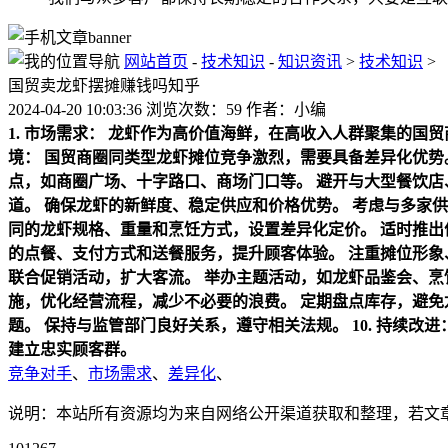
网站首页
-
技术知识
-
知识资讯
>
技术知识
>
国贸卖龙虾摆摊赚钱吗知乎
2024-04-20 10:03:36 浏览次数：59 作者：小编
1. 市场需求：
龙虾作为高价值海鲜，在高收入人群聚集的国贸
境：
国贸商圈同类型龙虾摊位竞争激烈，需要具备差异化优势
点，如商圈广场、十字路口、商场门口等。
避开与大型餐饮店
道。
确保龙虾的新鲜度、稳定供应和价格优势。
考虑与多家供
同的龙虾规格、重量和烹饪方式，设置差异化定价。
适时推出
的点餐、支付方式和送餐服务，提升顾客体验。
注重摊位形象
联合促销活动，扩大客流。
举办主题活动，如龙虾品鉴会、烹
施，优化经营流程，减少不必要的浪费。
定期盘点库存，避免
题。
保持与监管部门良好关系，遵守相关法规。
10. 持续改进
建立忠实顾客群。
竞争对手
、
市场需求
、
差异化
、
说明：本站所有资源均为来自网络公开渠道获取和整理，若文章或者