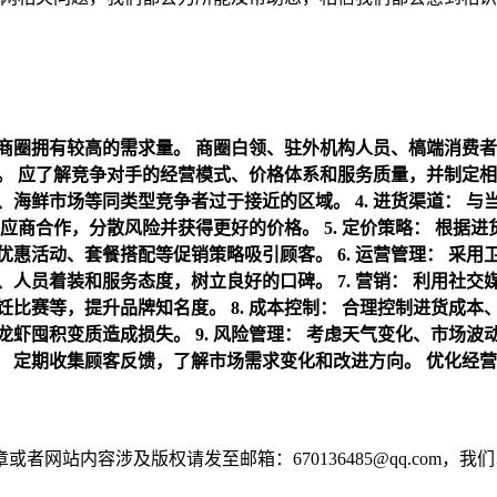
商圈拥有较高的需求量。
商圈白领、驻外机构人员、槁端消费者
。
应了解竞争对手的经营模式、价格体系和服务质量，并制定相
、海鲜市场等同类型竞争者过于接近的区域。
4. 进货渠道：
与
应商合作，分散风险并获得更好的价格。
5. 定价策略：
根据进
优惠活动、套餐搭配等促销策略吸引顾客。
6. 运营管理：
采用
、人员着装和服务态度，树立良好的口碑。
7. 营销：
利用社交
饪比赛等，提升品牌知名度。
8. 成本控制：
合理控制进货成本
龙虾囤积变质造成损失。
9. 风险管理：
考虑天气变化、市场波
：
定期收集顾客反馈，了解市场需求变化和改进方向。
优化经营
网站内容涉及版权请发至邮箱：670136485@qq.com，我