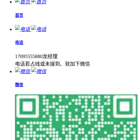
首页
电话
17095555880龙经理
电话若占线或未接到、就加下微信
微信