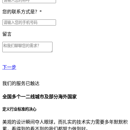
您的联系方式是？
*
留言
下一步
贵公司预算范围是？
我们的服务已触达
全国多个一二线城市及部分海外国家
贵公司的团队规模是？
定义行业标准的决心
美观的设计瞬间夺人眼球，而扎实的技术实力需要多年默默积
目前主要的营销渠道是？
累，看得到的看不到的我们都努力做到好。