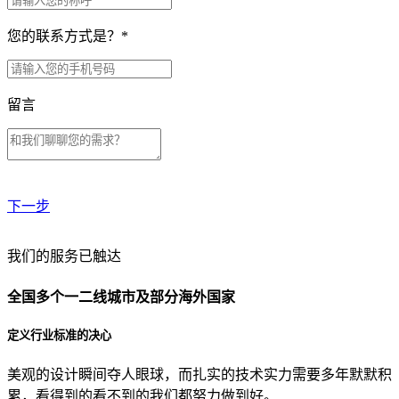
您的联系方式是？
*
留言
下一步
贵公司预算范围是？
我们的服务已触达
全国多个一二线城市及部分海外国家
贵公司的团队规模是？
定义行业标准的决心
美观的设计瞬间夺人眼球，而扎实的技术实力需要多年默默积
目前主要的营销渠道是？
累，看得到的看不到的我们都努力做到好。