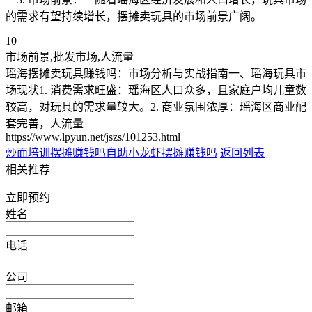
的需求有望持续增长，摆摊卖玩具的市场前景广阔。
10
市场前景,批发市场,人流量
瑶海摆摊卖玩具赚钱吗：市场分析与实战指南一、瑶海玩具市
场现状1. 消费需求旺盛：瑶海区人口众多，且家庭户均儿童数
较高，对玩具的需求量较大。2. 商业氛围浓厚：瑶海区商业配
套完善，人流量
https://www.lpyun.net/jszs/101253.html
炒面培训摆摊赚钱吗
自助小龙虾摆摊赚钱吗
返回列表
相关推荐
立即预约
姓名
电话
公司
邮箱