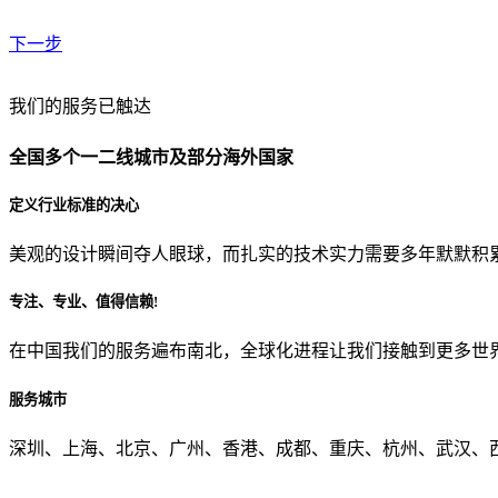
下一步
贵公司预算范围是？
我们的服务已触达
全国多个一二线城市及部分海外国家
贵公司的团队规模是？
定义行业标准的决心
美观的设计瞬间夺人眼球，而扎实的技术实力需要多年默默积
目前主要的营销渠道是？
专注、专业、值得信赖!
在中国我们的服务遍布南北，全球化进程让我们接触到更多世
从哪里了解到我们？
服务城市
上一步
确认发送
深圳、上海、北京、广州、香港、成都、重庆、杭州、武汉、西