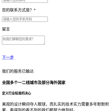
您的联系方式是？
*
留言
下一步
贵公司预算范围是？
我们的服务已触达
全国多个一二线城市及部分海外国家
贵公司的团队规模是？
定义行业标准的决心
美观的设计瞬间夺人眼球，而扎实的技术实力需要多年默默积
目前主要的营销渠道是？
累，看得到的看不到的我们都努力做到好。