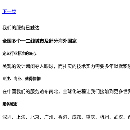
下一步
贵公司预算范围是？
我们的服务已触达
全国多个一二线城市及部分海外国家
贵公司的团队规模是？
定义行业标准的决心
美观的设计瞬间夺人眼球，而扎实的技术实力需要多年默默积
目前主要的营销渠道是？
专注、专业、值得信赖!
在中国我们的服务遍布南北，全球化进程让我们接触到更多世
从哪里了解到我们？
服务城市
上一步
确认发送
深圳、上海、北京、广州、香港、成都、重庆、杭州、武汉、西