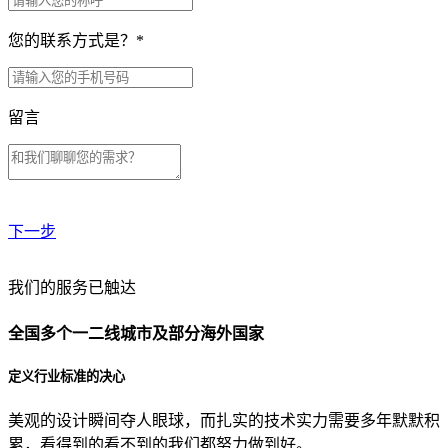
您的联系方式是？
*
留言
下一步
贵公司预算范围是？
我们的服务已触达
全国多个一二线城市及部分海外国家
贵公司的团队规模是？
定义行业标准的决心
美观的设计瞬间夺人眼球，而扎实的技术实力需要多年默默积
目前主要的营销渠道是？
累，看得到的看不到的我们都努力做到好。