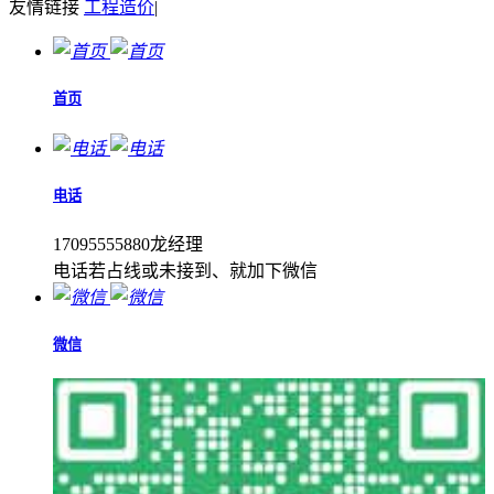
友情链接
工程造价
|
首页
电话
17095555880龙经理
电话若占线或未接到、就加下微信
微信