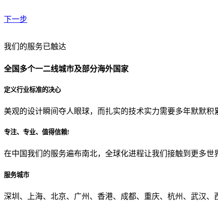
下一步
贵公司预算范围是？
我们的服务已触达
全国多个一二线城市及部分海外国家
贵公司的团队规模是？
定义行业标准的决心
美观的设计瞬间夺人眼球，而扎实的技术实力需要多年默默积
目前主要的营销渠道是？
专注、专业、值得信赖!
在中国我们的服务遍布南北，全球化进程让我们接触到更多世
从哪里了解到我们？
服务城市
上一步
确认发送
深圳、上海、北京、广州、香港、成都、重庆、杭州、武汉、西